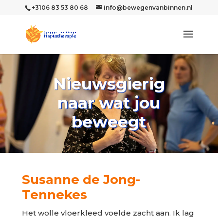
+3106 83 53 80 68
info@bewegenvanbinnen.nl
Nieuwsgierig
naar wat jou
beweegt
Susanne de Jong-
Tennekes
Het wolle vloerkleed voelde zacht aan. Ik lag